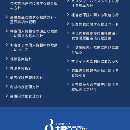
カスタマーハラスメントに対
位の業務運営に関する取り組
する基本方針
み方針
経営者保証に関する取組方針
金融商品に関する勧誘方針・
重要事項の説明
証券業務に関する倫理コード
特定個人情報等の適正な取扱
次世代育成支援対策推進法・
いに関する基本方針
女性活躍推進法行動計画
お客さまの個人情報のお取扱
「健康経営」推進に向けた取
いについて
り組み
保険募集指針
本サイトのご利用にあたって
共済募集指針
犯罪収益移転防止法に関する
お知らせ
顧客保護等管理方針
お客様からの苦情等に関する
利益相反管理方針
取組みについて
金融円滑化管理方針