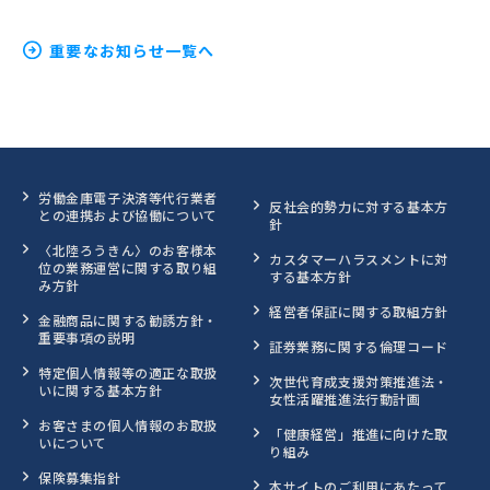
重要なお知らせ一覧へ
労働金庫電子決済等代行業者
反社会的勢力に対する基本方
との連携および協働について
針
〈北陸ろうきん〉のお客様本
カスタマーハラスメントに対
位の業務運営に関する取り組
する基本方針
み方針
経営者保証に関する取組方針
金融商品に関する勧誘方針・
重要事項の説明
証券業務に関する倫理コード
特定個人情報等の適正な取扱
次世代育成支援対策推進法・
いに関する基本方針
女性活躍推進法行動計画
お客さまの個人情報のお取扱
「健康経営」推進に向けた取
いについて
り組み
保険募集指針
本サイトのご利用にあたって