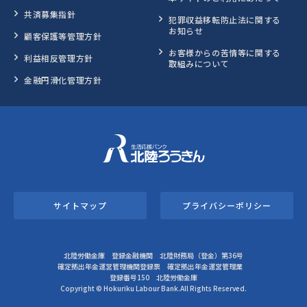
共済募集指針
犯罪収益移転防止法に関する
お知らせ
顧客保護等管理方針
お客様からの苦情等に関する
利益相反管理方針
取組みについて
金融円滑化管理方針
サイトマップ
プライバシーポリシー
北陸労働金庫 登録金融機関 北陸財務局（登金）第36号
確定拠出年金運営管理機関登録票 確定拠出年金運営管理業
登録番号150 北陸労働金庫
Copyright © Hokuriku Labour Bank.All Rights Reserved.