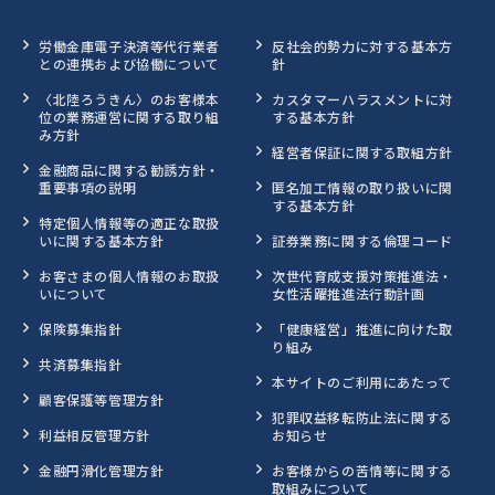
労働金庫電子決済等代行業者
反社会的勢力に対する基本方
との連携および協働について
針
〈北陸ろうきん〉のお客様本
カスタマーハラスメントに対
位の業務運営に関する取り組
する基本方針
み方針
経営者保証に関する取組方針
金融商品に関する勧誘方針・
重要事項の説明
匿名加工情報の取り扱いに関
する基本方針
特定個人情報等の適正な取扱
いに関する基本方針
証券業務に関する倫理コード
お客さまの個人情報のお取扱
次世代育成支援対策推進法・
いについて
女性活躍推進法行動計画
保険募集指針
「健康経営」推進に向けた取
り組み
共済募集指針
本サイトのご利用にあたって
顧客保護等管理方針
犯罪収益移転防止法に関する
利益相反管理方針
お知らせ
金融円滑化管理方針
お客様からの苦情等に関する
取組みについて