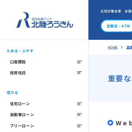
北陸労働金庫 金融
営業店・ATM
HOME
重
ためる・ふやす
口座開設
投資信託
重要な
借りる
住宅ローン
自動車ローン
Ｗｅ
フリーローン