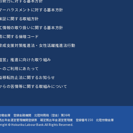
的勢力に対する基本方針
マーハラスメントに対する基本方針
保証に関する取組方針
工情報の取り扱いに関する基本方針
務に関する倫理コード
育成支援対策推進法・女性活躍推進法行動
経営」推進に向けた取り組み
トのご利用にあたって
益移転防止法に関するお知らせ
からの苦情等に関する取組みについて
労働金庫 登録金融機関 北陸財務局（登金）第36号
拠出年金運営管理機関登録票 確定拠出年金運営管理業
登録番号150 北陸労働金庫
right © Hokuriku Labour Bank.All Rights Reserved.