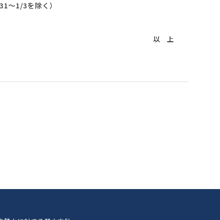
31～1/3を除く）
以 上