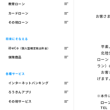
教育ローン
カードローン
お客さ
その他ローン
将来にそなえる
平素よ
iDeCo
（個人型確定拠出年金）
北陸労
保険商品
ローン
ラン）
お客さ
各種サービス
げます
インターネットバンキング
ろうきんアプリ
※本件
その他サービス
ロー
TEL 