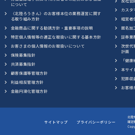
反社会
について
カスタ
〈北陸ろうきん〉のお客様本位の業務運営に関す
る取り組み方針
経営者
金融商品に関する勧誘方針・重要事項の説明
匿名加
特定個人情報等の適正な取扱いに関する基本方針
証券業
お客さまの個人情報のお取扱いについて
次世代
計画
保険募集指針
「健康
共済募集指針
本サイ
顧客保護等管理方針
犯罪収
利益相反管理方針
お客様
金融円滑化管理方針
北陸
サイトマップ
プライバシーポリシー
確定
Copy