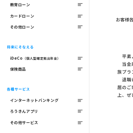
教育ローン
カードローン
お客様
その他ローン
将来にそなえる
平素よ
iDeCo
（個人型確定拠出年金）
当金庫
保険商品
族プラ
退職者
居のご
各種サービス
上、ぜ
インターネットバンキング
ろうきんアプリ
その他サービス