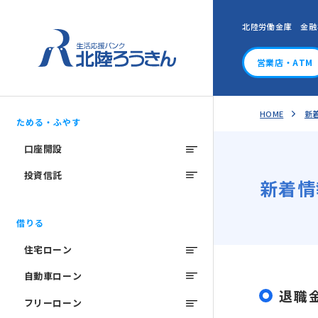
北陸労働金庫 金融
営業店・ATM
HOME
新
ためる・ふやす
口座開設
投資信託
新着情
借りる
住宅ローン
自動車ローン
退職
フリーローン