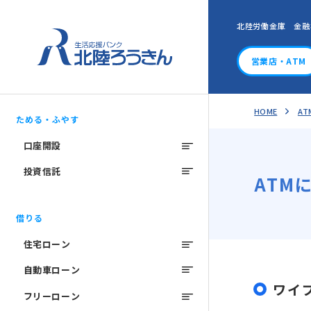
北陸労働金庫 金融
営業店・ATM
HOME
A
ためる・ふやす
口座開設
投資信託
ATM
借りる
住宅ローン
自動車ローン
ワイ
フリーローン