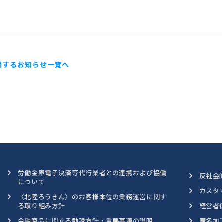
関するお知らせ一覧へ
労働金庫電子決済等代行業者との連携および協働
反社会
について
カスタ
〈北陸ろうきん〉のお客様本位の業務運営に関す
る取り組み方針
経営者
金融商品に関する勧誘方針・重要事項の説明
匿名加