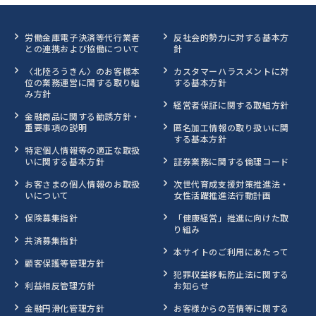
労働金庫電子決済等代行業者
反社会的勢力に対する基本方
との連携および協働について
針
〈北陸ろうきん〉のお客様本
カスタマーハラスメントに対
位の業務運営に関する取り組
する基本方針
み方針
経営者保証に関する取組方針
金融商品に関する勧誘方針・
重要事項の説明
匿名加工情報の取り扱いに関
する基本方針
特定個人情報等の適正な取扱
いに関する基本方針
証券業務に関する倫理コード
お客さまの個人情報のお取扱
次世代育成支援対策推進法・
いについて
女性活躍推進法行動計画
保険募集指針
「健康経営」推進に向けた取
り組み
共済募集指針
本サイトのご利用にあたって
顧客保護等管理方針
犯罪収益移転防止法に関する
利益相反管理方針
お知らせ
金融円滑化管理方針
お客様からの苦情等に関する