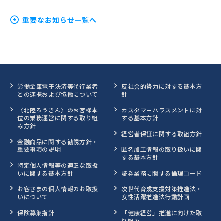
重要なお知らせ一覧へ
労働金庫電子決済等代行業者
反社会的勢力に対する基本方
との連携および協働について
針
〈北陸ろうきん〉のお客様本
カスタマーハラスメントに対
位の業務運営に関する取り組
する基本方針
み方針
経営者保証に関する取組方針
金融商品に関する勧誘方針・
重要事項の説明
匿名加工情報の取り扱いに関
する基本方針
特定個人情報等の適正な取扱
いに関する基本方針
証券業務に関する倫理コード
お客さまの個人情報のお取扱
次世代育成支援対策推進法・
いについて
女性活躍推進法行動計画
保険募集指針
「健康経営」推進に向けた取
り組み