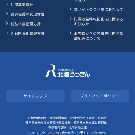
共済募集指針
本サイトのご利用にあたって
顧客保護等管理方針
犯罪収益移転防止法に関する
利益相反管理方針
お知らせ
金融円滑化管理方針
お客様からの苦情等に関する
取組みについて
サイトマップ
プライバシーポリシー
北陸労働金庫 登録金融機関 北陸財務局（登金）第36号
確定拠出年金運営管理機関登録票 確定拠出年金運営管理業
登録番号150 北陸労働金庫
Copyright © Hokuriku Labour Bank.All Rights Reserved.