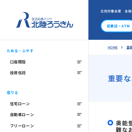
北陸労働金庫 金融
営業店・ATM
HOME
重
ためる・ふやす
口座開設
投資信託
重要な
借りる
住宅ローン
自動車ローン
奥能
フリーローン
難な