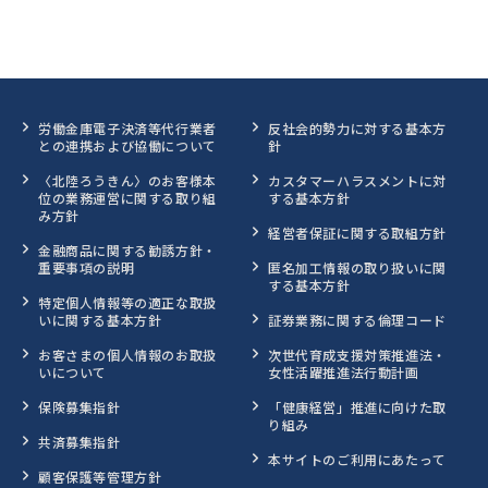
労働金庫電子決済等代行業者
反社会的勢力に対する基本方
との連携および協働について
針
〈北陸ろうきん〉のお客様本
カスタマーハラスメントに対
位の業務運営に関する取り組
する基本方針
み方針
経営者保証に関する取組方針
金融商品に関する勧誘方針・
重要事項の説明
匿名加工情報の取り扱いに関
する基本方針
特定個人情報等の適正な取扱
いに関する基本方針
証券業務に関する倫理コード
お客さまの個人情報のお取扱
次世代育成支援対策推進法・
いについて
女性活躍推進法行動計画
保険募集指針
「健康経営」推進に向けた取
り組み
共済募集指針
本サイトのご利用にあたって
顧客保護等管理方針