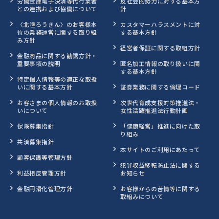
労働金庫電子決済等代行業者
反社会的勢力に対する基本方
との連携および協働について
針
〈北陸ろうきん〉のお客様本
カスタマーハラスメントに対
位の業務運営に関する取り組
する基本方針
み方針
経営者保証に関する取組方針
金融商品に関する勧誘方針・
重要事項の説明
匿名加工情報の取り扱いに関
する基本方針
特定個人情報等の適正な取扱
いに関する基本方針
証券業務に関する倫理コード
お客さまの個人情報のお取扱
次世代育成支援対策推進法・
いについて
女性活躍推進法行動計画
保険募集指針
「健康経営」推進に向けた取
り組み
共済募集指針
本サイトのご利用にあたって
顧客保護等管理方針
犯罪収益移転防止法に関する
利益相反管理方針
お知らせ
金融円滑化管理方針
お客様からの苦情等に関する
取組みについて