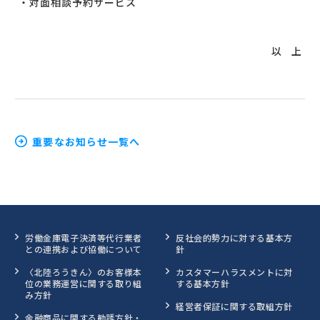
・対面相談予約サービス
以 上
重要なお知らせ一覧へ
労働金庫電子決済等代行業者
反社会的勢力に対する基本方
との連携および協働について
針
〈北陸ろうきん〉のお客様本
カスタマーハラスメントに対
位の業務運営に関する取り組
する基本方針
み方針
経営者保証に関する取組方針
金融商品に関する勧誘方針・