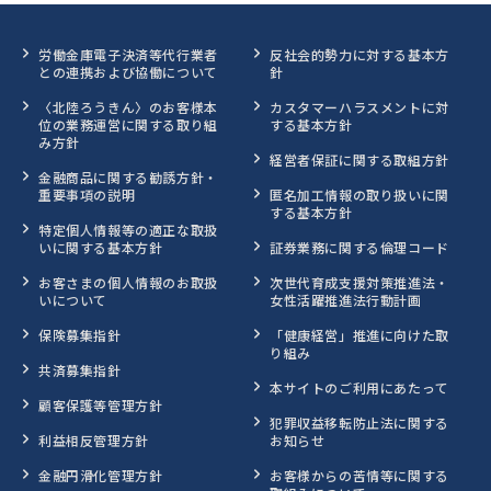
労働金庫電子決済等代行業者
反社会的勢力に対する基本方
との連携および協働について
針
〈北陸ろうきん〉のお客様本
カスタマーハラスメントに対
位の業務運営に関する取り組
する基本方針
み方針
経営者保証に関する取組方針
金融商品に関する勧誘方針・
重要事項の説明
匿名加工情報の取り扱いに関
する基本方針
特定個人情報等の適正な取扱
いに関する基本方針
証券業務に関する倫理コード
お客さまの個人情報のお取扱
次世代育成支援対策推進法・
いについて
女性活躍推進法行動計画
保険募集指針
「健康経営」推進に向けた取
り組み
共済募集指針
本サイトのご利用にあたって
顧客保護等管理方針
犯罪収益移転防止法に関する
利益相反管理方針
お知らせ
金融円滑化管理方針
お客様からの苦情等に関する