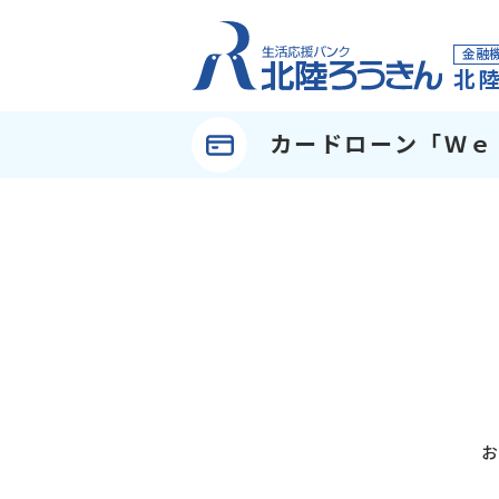
金融機
北
カードローン「Ｗｅ
お